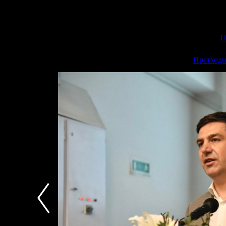
П
<<
Претходн