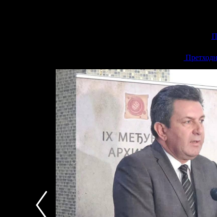
П
<<
Претходн