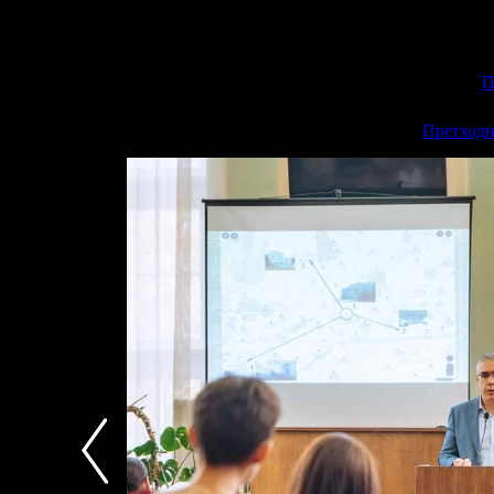
П
<<
Претходн